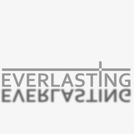
Castop-Rauxel den Wunsch, das Werk in einer
lokalen Aufführung selbst einmal
darzubieten. In Folge eines gemeinsamen
Weihnachtskonzertes fragte uns der
Chorleiter, Rainer Fercke, ob wir uns
vorstellen könnten, die musikalische
Begleitung zu übernehmen. Ohne genau
abschätzen zu können, worauf wir uns da
einlassen, haben wir zugestimmt – und am
31.10.2017 Teil einer grandiosen Aufführung
in der......
WEITERLESEN